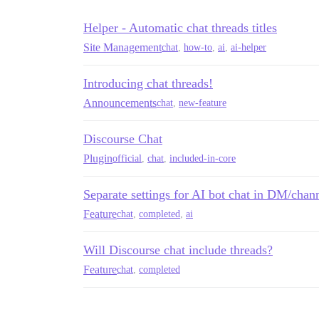
Helper - Automatic chat threads titles
Site Management
chat
,
how-to
,
ai
,
ai-helper
Introducing chat threads!
Announcements
chat
,
new-feature
Discourse Chat
Plugin
official
,
chat
,
included-in-core
Separate settings for AI bot chat in DM/chann
Feature
chat
,
completed
,
ai
Will Discourse chat include threads?
Feature
chat
,
completed