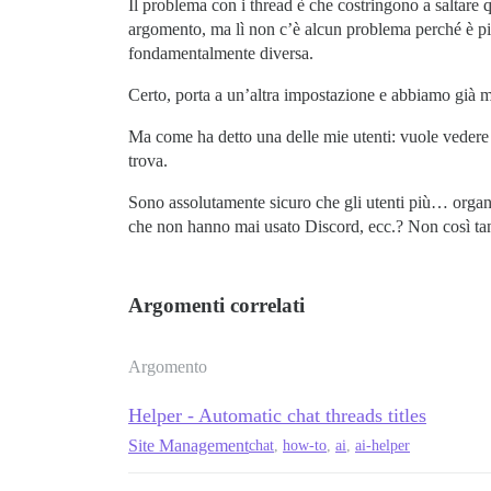
Il problema con i thread è che costringono a saltare 
argomento, ma lì non c’è alcun problema perché è piat
fondamentalmente diversa.
Certo, porta a un’altra impostazione e abbiamo già 
Ma come ha detto una delle mie utenti: vuole vedere e
trova.
Sono assolutamente sicuro che gli utenti più… organiz
che non hanno mai usato Discord, ecc.? Non così ta
Argomenti correlati
Argomento
Helper - Automatic chat threads titles
Site Management
chat
,
how-to
,
ai
,
ai-helper