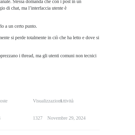
 canale. Stessa domanda che con i post in un
o di chat, ma l’interfaccia utente è
lo a un certo punto.
ente si perde totalmente in ciò che ha letto e dove si
pprezzano i thread, ma gli utenti comuni non tecnici
oste
Visualizzazioni
Attività
4
1327
Novembre 29, 2024