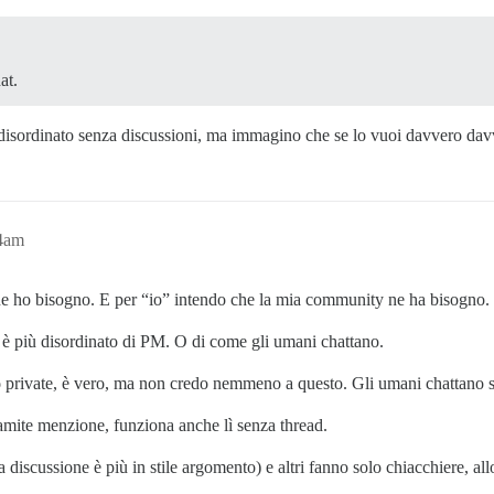
at.
disordinato senza discussioni, ma immagino che se lo vuoi davvero dav
44am
ne ho bisogno. E per “io” intendo che la mia community ne ha bisogno.
è più disordinato di PM. O di come gli umani chattano.
o
private, è vero, ma non credo nemmeno a questo. Gli umani chattano s
ramite menzione, funziona anche lì senza thread.
discussione è più in stile argomento) e altri fanno solo chiacchiere, a