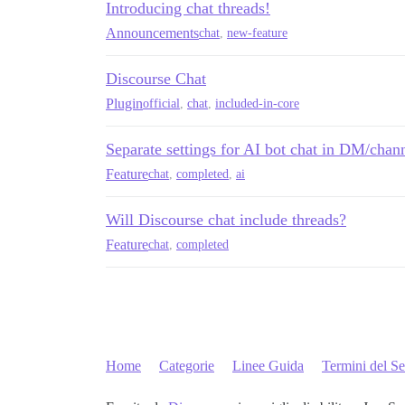
Introducing chat threads!
Announcements
chat
,
new-feature
Discourse Chat
Plugin
official
,
chat
,
included-in-core
Separate settings for AI bot chat in DM/chann
Feature
chat
,
completed
,
ai
Will Discourse chat include threads?
Feature
chat
,
completed
Home
Categorie
Linee Guida
Termini del Se