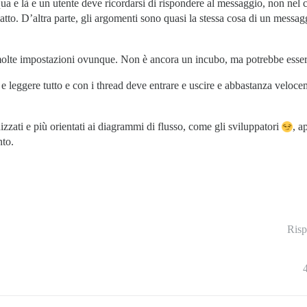
qua e là e un utente deve ricordarsi di rispondere al messaggio, non nel
to. D’altra parte, gli argomenti sono quasi la stessa cosa di un messaggi
molte impostazioni ovunque. Non è ancora un incubo, ma potrebbe esser
 leggere tutto e con i thread deve entrare e uscire e abbastanza velocem
zati e più orientati ai diagrammi di flusso, come gli sviluppatori
, a
nto.
Risp