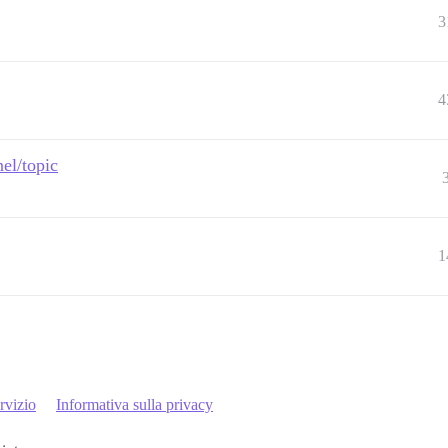
3
4
el/topic
1
rvizio
Informativa sulla privacy