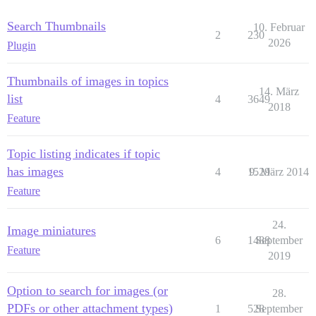
Search Thumbnails
10. Februar
2
230
2026
Plugin
Thumbnails of images in topics
14. März
list
4
3649
2018
Feature
Topic listing indicates if topic
has images
4
1529
9. März 2014
Feature
24.
Image miniatures
6
1488
September
Feature
2019
Option to search for images (or
28.
PDFs or other attachment types)
1
528
September