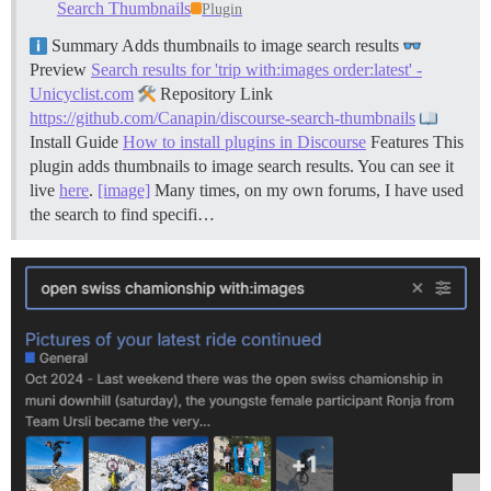
Search Thumbnails
Plugin
Summary Adds thumbnails to image search results
Preview
Search results for 'trip with:images order:latest' -
Unicyclist.com
Repository Link
https://github.com/Canapin/discourse-search-thumbnails
Install Guide
How to install plugins in Discourse
Features This
plugin adds thumbnails to image search results. You can see it
live
here
.
[image]
Many times, on my own forums, I have used
the search to find specifi…