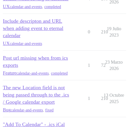
2026
UX
calendar-and-events
,
completed
Include descripton and URL
when adding event to eternal
19 Julio
0
210
calendar
2023
UX
calendar-and-events
Post url missing when from ics
23 Marzo
exports
1
72
2026
Feature
calendar-and-events
,
completed
The new Location field is not
being passed through to the .ics
13 Octubre
1
210
/ Google calendar export
2025
Bug
calendar-and-events
,
fixed
"Add To Calendar" - .ics iCal