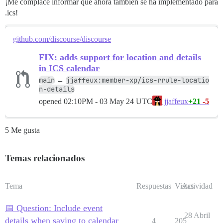
¡Me complace informar que ahora también se ha implementado para
.ics!
github.com/discourse/discourse
FIX: adds support for location and details
in ICS calendar
main
jjaffeux:member-xp/ics-rrule-locatio
←
n-details
opened
02:10PM - 03 May 24 UTC
+21
-5
jjaffeux
5 Me gusta
Temas relacionados
Tema
Respuestas
Vistas
Actividad
📅 Question: Include event
28 Abril
details when saving to calendar
4
205