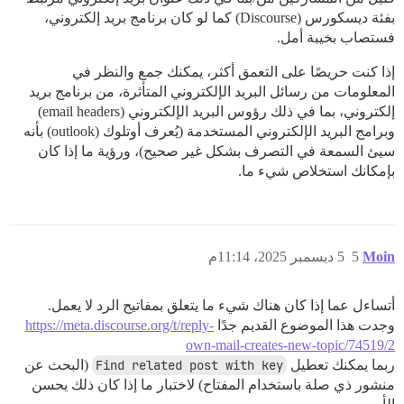
بفئة ديسكورس (Discourse) كما لو كان برنامج بريد إلكتروني،
فستصاب بخيبة أمل.
إذا كنت حريصًا على التعمق أكثر، يمكنك جمع والنظر في
المعلومات من رسائل البريد الإلكتروني المتأثرة، من برنامج بريد
إلكتروني، بما في ذلك رؤوس البريد الإلكتروني (email headers)
وبرامج البريد الإلكتروني المستخدمة (يُعرف أوتلوك (outlook) بأنه
سيئ السمعة في التصرف بشكل غير صحيح)، ورؤية ما إذا كان
بإمكانك استخلاص شيء ما.
Moin
5
5 ديسمبر 2025، 11:14م
أتساءل عما إذا كان هناك شيء ما يتعلق بمفاتيح الرد لا يعمل.
وجدت هذا الموضوع القديم جدًا
https://meta.discourse.org/t/reply-
own-mail-creates-new-topic/74519/2
ربما يمكنك تعطيل
Find related post with key
(البحث عن
منشور ذي صلة باستخدام المفتاح) لاختبار ما إذا كان ذلك يحسن