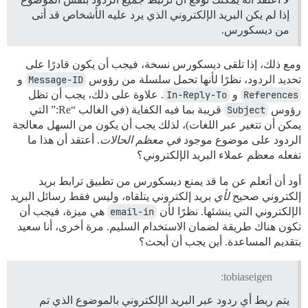
إذا لم يكن البريد الإلكتروني الذي يرد عليه الأشخاص قد أتى
من ديسكورس.
ومع ذلك، إذا تلقى ديسكورس نسخة، فيجب أن يكون قادرًا على
تحديد الردود، نظرًا لأنها تحمل سلسلة من رؤوس
Message-ID
و
References
و
In-Reply-To
. علاوة على ذلك، يجب أن تظل
رؤوس
Subject
قريبة بما فيه الكفاية (في الغالب “Re:” التي
يمكن أن تتغير عبر اللغات)، لذلك يجب أن يكون من السهل معالجة
الردود على موضوع موجود
في معظم الحالات
. أعتقد أن هذا ما
تفعله معظم عملاء البريد الإلكتروني؟
أود أن أتعلم عن ما قد يمنع ديسكورس من تطبيق ترابط بريد
إلكتروني صحيح
لأي
بريد إلكتروني يتلقاه، وليس فقط رسائل البريد
الإلكتروني التي ينشئها. نظرًا لأن
email-in
هي ميزة، فيجب أن
تكون هناك طريقة لضمان الاستخدام السليم. مرة أخرى، أنا سعيد
بتقديم المساعدة. أين يجب أن أبحث؟
tobiaseigen:
يتم ربط أي ردود عبر البريد الإلكتروني بالموضوع الذي تم