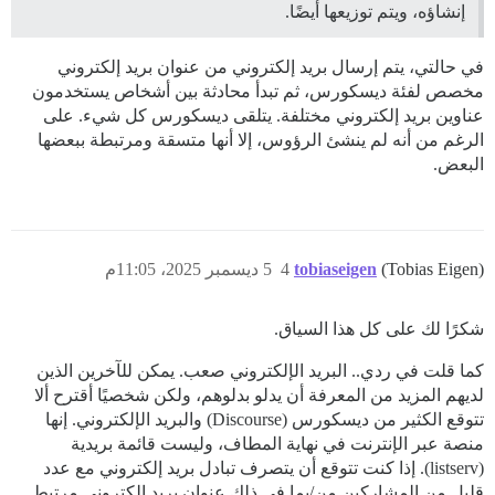
إنشاؤه، ويتم توزيعها أيضًا.
في حالتي، يتم إرسال بريد إلكتروني من عنوان بريد إلكتروني
مخصص لفئة ديسكورس، ثم تبدأ محادثة بين أشخاص يستخدمون
عناوين بريد إلكتروني مختلفة. يتلقى ديسكورس كل شيء. على
الرغم من أنه لم ينشئ الرؤوس، إلا أنها متسقة ومرتبطة ببعضها
البعض.
(Tobias Eigen)
tobiaseigen
4
5 ديسمبر 2025، 11:05م
شكرًا لك على كل هذا السياق.
كما قلت في ردي.. البريد الإلكتروني صعب. يمكن للآخرين الذين
لديهم المزيد من المعرفة أن يدلو بدلوهم، ولكن شخصيًا أقترح ألا
تتوقع الكثير من ديسكورس (Discourse) والبريد الإلكتروني. إنها
منصة عبر الإنترنت في نهاية المطاف، وليست قائمة بريدية
(listserv). إذا كنت تتوقع أن يتصرف تبادل بريد إلكتروني مع عدد
قليل من المشاركين من/بما في ذلك عنوان بريد إلكتروني مرتبط