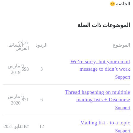
الخاصة
الموضوعات ذات الصلة
مرات
الموضوع
الردود
النشاط
العرض
We’re sorry, but your email
9 مارس
message to didn’t work
598
3
2019
Support
Thread happening on multiple
6 مارس
mailing lists + Discourse
871
6
2020
Support
Mailing list - to a topic
12
17 مايو 2021
1182
Support