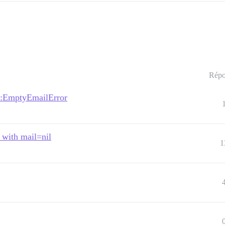
Répo
r::EmptyEmailError
 with mail=nil
1