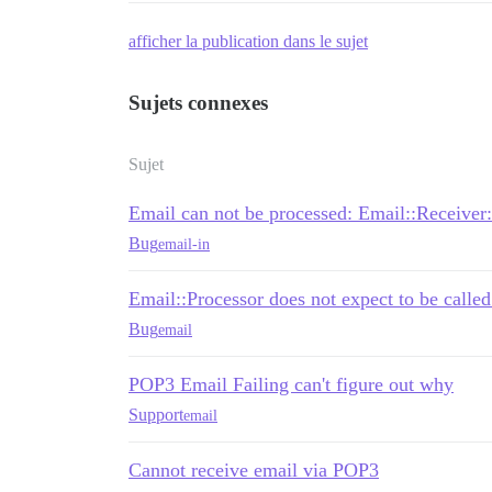
afficher la publication dans le sujet
Sujets connexes
Sujet
Email can not be processed: Email::Receive
Bug
email-in
Email::Processor does not expect to be called
Bug
email
POP3 Email Failing can't figure out why
Support
email
Cannot receive email via POP3