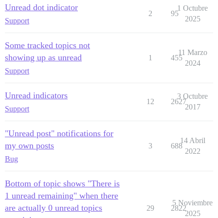
Unread dot indicator
1 Octubre
2
95
2025
Support
Some tracked topics not
11 Marzo
showing up as unread
1
455
2024
Support
Unread indicators
3 Octubre
12
2627
2017
Support
"Unread post" notifications for
14 Abril
my own posts
3
688
2022
Bug
Bottom of topic shows "There is
1 unread remaining" when there
5 Noviembre
are actually 0 unread topics
29
2822
2025