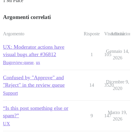
1 Mi Piace
Argomenti correlati
Argomento
Risposte
Visualizzazioni
Attività
UX: Moderator actions have
Gennaio 14,
visual bugs after #36812
1
105
2026
Bug
review-queue
,
ux
Confused by "Approve" and
Dicembre 9,
"Reject" in the review queue
14
3520
2020
Support
“Is this post something else or
Marzo 19,
spam?”
9
147
2026
UX