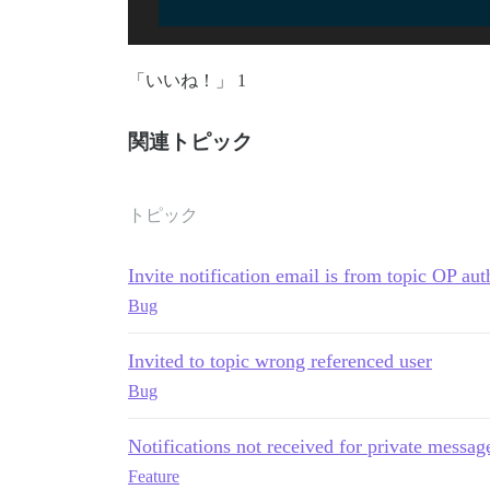
「いいね！」 1
関連トピック
トピック
Invite notification email is from topic OP auth
Bug
Invited to topic wrong referenced user
Bug
Notifications not received for private message
Feature