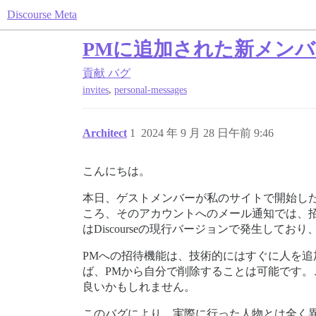
Discourse Meta
PMに追加された新メン
貢献
バグ
,
invites
personal-messages
Architect
1
2024 年 9 月 28 日午前 9:46
こんにちは。
本日、ゲストメンバーが私のサイトで開始した
ころ、そのアカウントへのメール通知では、招
はDiscourseの現行バージョンで発生して
PMへの招待機能は、技術的にはすぐに人を
ば、PMから自分で削除することは可能です
良いかもしれません。
このバグにより、実際に行った人物とは全く