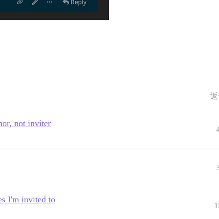
返
or, not inviter
s I'm invited to
1