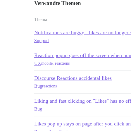
Verwandte Themen
Thema
Notifications are buggy - likes are no longer
Support
Reaction popup goes off the screen when num
UX
mobile
,
reactions
Discourse Reactions accidental likes
Bug
reactions
Liking and fast clicking on "Likes" has no ef
Bug
Likes pop up stays on page after you click an