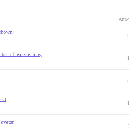
Antw
 shown
ber of users is long
fect
 avatar