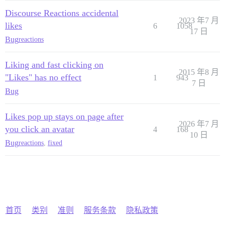
Discourse Reactions accidental
2023 年7 月
likes
6
1058
17 日
Bug
reactions
Liking and fast clicking on
2015 年8 月
"Likes" has no effect
1
943
7 日
Bug
Likes pop up stays on page after
2026 年7 月
you click an avatar
4
168
10 日
Bug
reactions
,
fixed
首页
类别
准则
服务条款
隐私政策