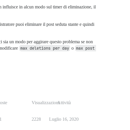
 influisce in alcun modo sul timer di eliminazione, il
tratore puoi eliminare il post seduta stante e quindi
e ci sia un modo per aggirare questo problema se non
 modificare
max deletions per day
o
max post 
oste
Visualizzazioni
Attività
1
2228
Luglio 16, 2020