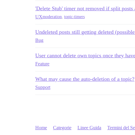
'Delete Stub' timer not removed if split posts 
UX
moderation
,
topic-timers
Undeleted posts still getting deleted (possible
Bug
User cannot delete own topics once they have
Feature
What may cause the auto-deletion of a topic?
Support
Home
Categorie
Linee Guida
Termini del Se