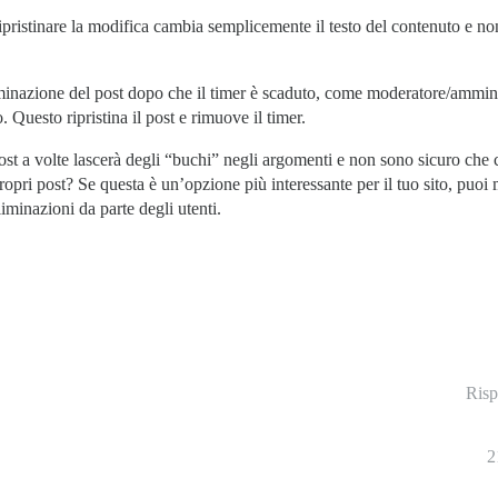
pristinare la modifica cambia semplicemente il testo del contenuto e non
liminazione del post dopo che il timer è scaduto, come moderatore/amminis
o. Questo ripristina il post e rimuove il timer.
i post a volte lascerà degli “buchi” negli argomenti e non sono sicuro ch
propri post? Se questa è un’opzione più interessante per il tuo sito, puoi
liminazioni da parte degli utenti.
Risp
2