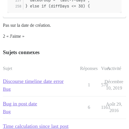
} else if (diffDays <= 30) {
Pas sur la date de création.
2 « J'aime »
Sujets connexes
Sujet
Réponses
Vues
Activité
Discourse timeline date error
Décembre
1
570
10, 2019
Bug
Bug in post date
Août 29,
6
1163
2016
Bug
Time calculation since last post