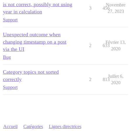
is not correct, possibly not using
Novembre
3
456
year in calculation
27, 2023
Support
Unexpected outcome when
changing timestamp on a post
Février 13,
2
633
via the UI
2020
Bug
Category topics not sorted
Juillet 6,
correctly
2
813
2020
Support
Accueil
Catégories
Lignes directrices