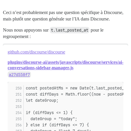
Ceci n’est probablement pas une question spécifique à Discourse,
mais plutôt une question générale sur l’IA dans Discourse.
Nous nous appuyons sur
t.last_posted_at
pour le
regroupement :
github.com/discourse/discourse
plugins/discourse-ai/assets/javascripts/discourse/services/ai-
conversations-sidebar-manager.js
a27d558f7
const postedAtMs = new Date(t.last_posted_at 
const diffDays = Math.floor((now - postedAtMs
let dateGroup;
if (diffDays <= 1) {
  dateGroup = "today";
} else if (diffDays <= 7) {
  dateGroup = "last-7-days";