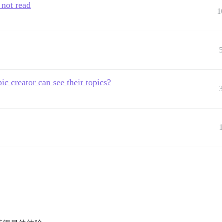
 not read
1
pic creator can see their topics?