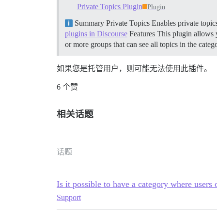
Private Topics Plugin
Plugin
Summary Private Topics Enables private topics
plugins in Discourse
Features This plugin allows y
or more groups that can see all topics in the categ
如果您是托管用户，则可能无法使用此插件。
6 个赞
相关话题
话题
Is it possible to have a category where users 
Support