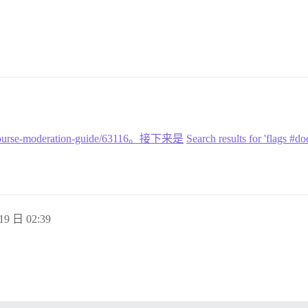
/discourse-moderation-guide/63116。接下来是
Search results for 'flags #d
19 日 02:39