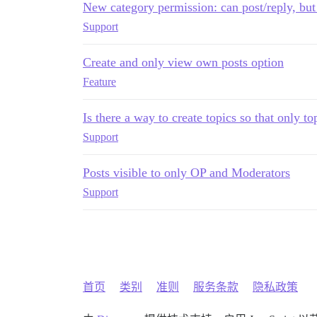
New category permission: can post/reply, but
Support
Create and only view own posts option
Feature
Is there a way to create topics so that only to
Support
Posts visible to only OP and Moderators
Support
首页
类别
准则
服务条款
隐私政策