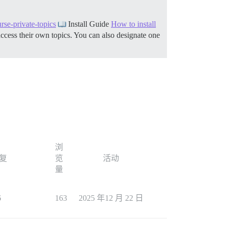
se-private-topics
Install Guide
How to install
 access their own topics. You can also designate one
浏
复
览
活动
量
6
163
2025 年12 月 22 日