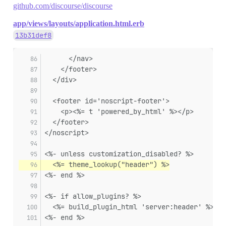
github.com/discourse/discourse
app/views/layouts/application.html.erb
13b31def8
      </nav>
    </footer>
  </div>
  <footer id='noscript-footer'>
    <p><%= t 'powered_by_html' %></p>
  </footer>
</noscript>
<%- unless customization_disabled? %>
  <%= theme_lookup("header") %>
<%- end %>
<%- if allow_plugins? %>
  <%= build_plugin_html 'server:header' %>
<%- end %>