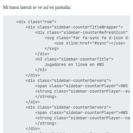
Mi barra lateral se ve así en pantalla:
	<div class="row">

		<div class="sidebar-counterTitleWrapper">

			<div class="sidebar-counterRefreshIcon" type="success" size="medium" circle>

				<svg class="far fa-sync fa d-icon d-icon-sync svg-icon svg-node">

					<use xlink:href="#sync"></use>

				</svg>

			</div>

			<h3 class="sidebar-counterTitle">

				Jugadores en línea en HWS

			</h3>

		</div>

		<div class="sidebar-counterServers">

			<span class="sidebar-counterPlayer">HWS EU:</span>

			<strong class="sidebar-counterPlayer--eu">

			</strong>

		</div>

		<div class="sidebar-counterServers">

			<span class="sidebar-counterPlayer">HWS NA:</span>

			<strong class="sidebar-counterPlayer--na">

			</strong>

		</div>
