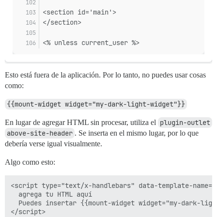
<section id='main'>
</section>
<% unless current_user %>
Esto está fuera de la aplicación. Por lo tanto, no puedes usar cosas
como:
{{mount-widget widget="my-dark-light-widget"}}
En lugar de agregar HTML sin procesar, utiliza el
plugin-outlet
above-site-header
. Se inserta en el mismo lugar, por lo que
debería verse igual visualmente.
Algo como esto:
<script type="text/x-handlebars" data-template-name="
  agrega tu HTML aquí

  Puedes insertar {{mount-widget widget="my-dark-ligh