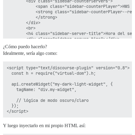
		<div class="sidebar-counterServers">

			<span class="sidebar-counterPlayer">HWS RE:</span>

			<strong class="sidebar-counterPlayer--re">

			</strong>

		</div>

		<br>

		<h4 class="sidebar-server-title">Hora del servidor</h4>

		<div class="sidebar-server-time"></div>

	</div>

¿Cómo puedo hacerlo?
	<hr class="content-textLine">

Idealmente, sería algo como:
	<div class="need-help-wrapper">

		<a href="https://help.hws.global" title="HWS Obtener ayuda">

		    ¿Necesitas ayuda?

<script type="text/discourse-plugin" version="0.8">

		</a>

  const h = require("virtual-dom").h;

  api.createWidget("my-dark-light-widget", {

    tagName: "div.my-widget",

    // lógica de modo oscuro/claro

  });

Y luego inyectarlo en mi propio HTML así: