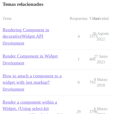
Temas relacionados
Tema
Respuestas
Vistas
Actividad
Rendering Component in
26 Agosto
decorativeWidget API
4
1573
2022
Development
Render Component in Widget
27 Junio
1
406
2023
Development
How to attach a component to a
9 Marzo
widget with just markup?
0
793
2018
Development
Render a component within a
Widget. (Using select-kit
6 Marzo
29
3796