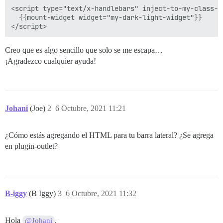
<script type="text/x-handlebars" inject-to-my-class-s
  {{mount-widget widget="my-dark-light-widget"}}

Creo que es algo sencillo que solo se me escapa…
¡Agradezco cualquier ayuda!
Johani
(Joe)
2
6 Octubre, 2021 11:21
¿Cómo estás agregando el HTML para tu barra lateral? ¿Se agrega
en plugin-outlet?
B-iggy
(B Iggy)
3
6 Octubre, 2021 11:32
Hola
,
@Johani