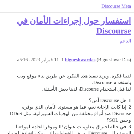
Discourse Meta
استفسار حول إجراءات الأمان في
Discourse
الدعم
(Bigneshwar Das)
bigneshwardas
1
11 فبراير 2023، 5:16م
لدينا فكرة، ونريد تنفيذ هذه الفكرة عن طريق بناء موقع ويب
باستخدام Discourse.
لذا قبل استخدام Discourse، لدينا بعض الأسئلة.
1
. هل Discourse آمن؟
2
. إذا كانت الإجابة نعم، فما هو مستوى الأمان الذي يوفره
Discourse ضد أنواع مختلفة من الهجمات السيبرانية، مثل DDoS
وحقن SQL؟
3
. في حالة اختراق معلومات عنوان IP وموفر الخادم لموقعنا
المستند إلى Discourse، ما هي الخطوات التي يمكن اتخاذها لضمان