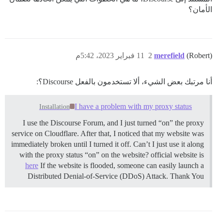
الأمان؟
(Robert)
merefield
2
11 فبراير 2023، 5:42م
أنا مرتبك بعض الشيء، ألا تستخدمون بالفعل Discourse؟:
I have a problem with my proxy status
Installation
I use the Discourse Forum, and I just turned “on” the proxy
service on Cloudflare. After that, I noticed that my website was
immediately broken until I turned it off. Can’t I just use it along
with the proxy status “on” on the website? official website is
here
If the website is flooded, someone can easily launch a
Distributed Denial-of-Service (DDoS) Attack. Thank You