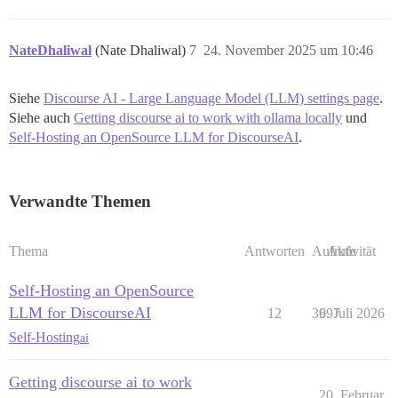
NateDhaliwal
(Nate Dhaliwal)
7
24. November 2025 um 10:46
Siehe
Discourse AI - Large Language Model (LLM) settings page
.
Siehe auch
Getting discourse ai to work with ollama locally
und
Self-Hosting an OpenSource LLM for DiscourseAI
.
Verwandte Themen
Thema
Antworten
Aufrufe
Aktivität
Self-Hosting an OpenSource
LLM for DiscourseAI
12
3997
6. Juli 2026
Self-Hosting
ai
Getting discourse ai to work
20. Februar