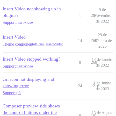
Insert Video not showing up in
9 de
plugins?
1
267
Novembro
de 2022
Support
insert-video
29 de
Insert Video
14
7597
Outubro de
Theme component
official
,
insert-video
2025
Insert Video stopped working?
14 de Janeiro
8
268
de 2022
Support
insert-video
Gif icon not displaying and
1 de Junho
showing error
24
1216
de 2023
Support
gifs
Composer preview side shows
the control buttons under the
13 de Agosto
6
161