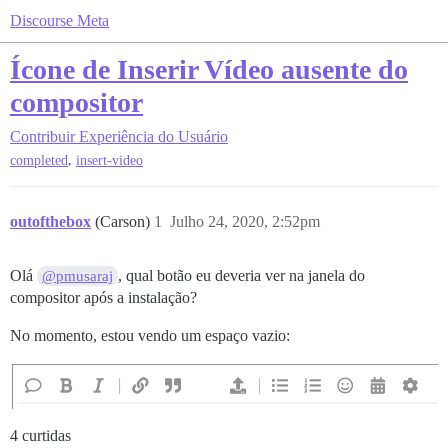
Discourse Meta
Ícone de Inserir Vídeo ausente do
compositor
Contribuir
Experiência do Usuário
,
completed
insert-video
outofthebox
(Carson)
1
Julho 24, 2020, 2:52pm
Olá
, qual botão eu deveria ver na janela do
@pmusaraj
compositor após a instalação?
No momento, estou vendo um espaço vazio:
4 curtidas