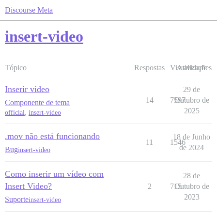
Discourse Meta
insert-video
Tópico
Respostas
Visualizações
Atividade
Inserir vídeo
29 de
14
7597
Outubro de
Componente de tema
2025
official
,
insert-video
.mov não está funcionando
18 de Junho
11
1546
de 2024
Bug
insert-video
Como inserir um vídeo com
28 de
Insert Video?
2
715
Outubro de
2023
Suporte
insert-video