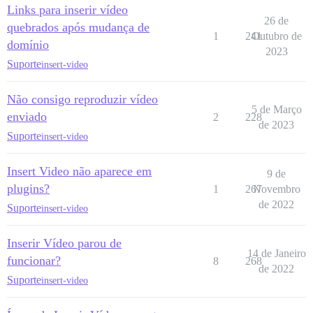
Links para inserir vídeo
26 de
quebrados após mudança de
1
241
Outubro de
domínio
2023
Suporte
insert-video
Não consigo reproduzir vídeo
5 de Março
enviado
2
228
de 2023
Suporte
insert-video
Insert Video não aparece em
9 de
plugins?
1
267
Novembro
de 2022
Suporte
insert-video
Inserir Vídeo parou de
14 de Janeiro
funcionar?
8
268
de 2022
Suporte
insert-video