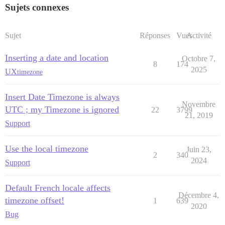
Sujets connexes
Sujet
Réponses
Vues
Activité
Inserting a date and location
Octobre 7,
8
174
2025
UX
timezone
Insert Date Timezone is always
Novembre
UTC ; my Timezone is ignored
22
3799
21, 2019
Support
Use the local timezone
Juin 23,
2
340
2024
Support
Default French locale affects
Décembre 4,
timezone offset!
1
639
2020
Bug