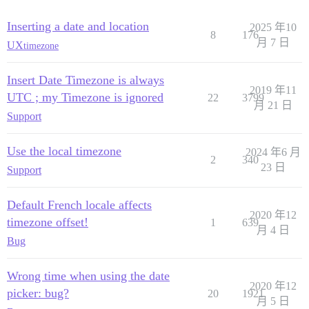
Inserting a date and location
2025 年10
8
176
月 7 日
UX
timezone
Insert Date Timezone is always
2019 年11
UTC ; my Timezone is ignored
22
3799
月 21 日
Support
Use the local timezone
2024 年6 月
2
340
23 日
Support
Default French locale affects
2020 年12
timezone offset!
1
639
月 4 日
Bug
Wrong time when using the date
2020 年12
picker: bug?
20
1921
月 5 日