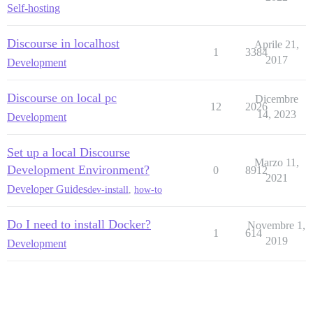
Self-hosting
Discourse in localhost
Aprile 21,
1
3384
2017
Development
Discourse on local pc
Dicembre
12
2026
14, 2023
Development
Set up a local Discourse
Marzo 11,
Development Environment?
0
8912
2021
Developer Guides
dev-install
,
how-to
Do I need to install Docker?
Novembre 1,
1
614
2019
Development