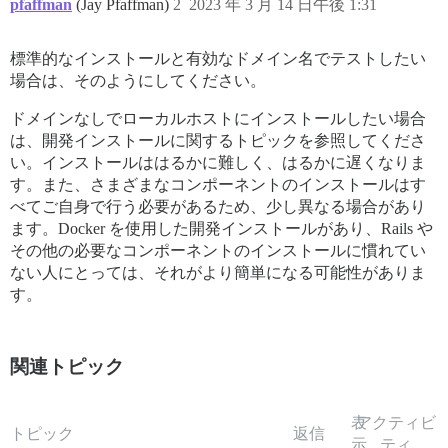
pfaffman
(Jay Pfaffman)
2
2023 年 3 月 14 日午後 1:31
標準的なインストールと有効なドメイン名でテストしたい
場合は、そのようにしてください。
ドメインなしでローカルホストにインストールしたい場合
は、開発インストールに関するトピックを参照してくださ
い。インストールははるかに難しく、はるかに遅くなりま
す。また、さまざまなコンポーネントのインストールはす
べてご自身で行う必要があるため、少し異なる場合があり
ます。Docker を使用した開発インストールがあり、Rails や
その他の必要なコンポーネントのインストールに慣れてい
ない人にとっては、それがより簡単になる可能性がありま
す。
関連トピック
表
アクティビ
トピック
返信
示
ティ