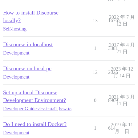
How to install Discourse
2022 年 7 月
locally?
13
16765
12 日
Self-hosting
Discourse in localhost
2017 年 4 月
1
3381
21 日
Development
Discourse on local pc
2023 年 12
12
2026
月 14 日
Development
Set up a local Discourse
2021 年 3 月
Development Environment?
0
8909
11 日
Developer Guides
dev-install
,
how-to
Do I need to install Docker?
2019 年 11
1
614
月 1 日
Development