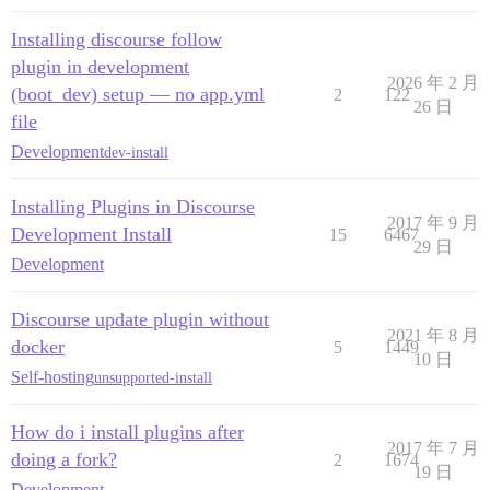
Installing discourse follow
plugin in development
2026 年 2 月
(boot_dev) setup — no app.yml
2
122
26 日
file
Development
dev-install
Installing Plugins in Discourse
2017 年 9 月
Development Install
15
6467
29 日
Development
Discourse update plugin without
2021 年 8 月
docker
5
1449
10 日
Self-hosting
unsupported-install
How do i install plugins after
2017 年 7 月
doing a fork?
2
1674
19 日
Development