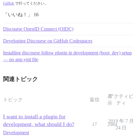
GitHub
で行ってください。
「いいね！」 16
Discourse OpenID Connect (OIDC)
Developing Discourse on GitHub Codespaces
Installing discourse follow plugin in development (boot_dev) setup
— no app.yml file
関連トピック
表
アクティビ
トピック
返信
示
ティ
I want to install a plugin for
2019 年 7 月
development, what should I do?
17
2984
24 日
Development