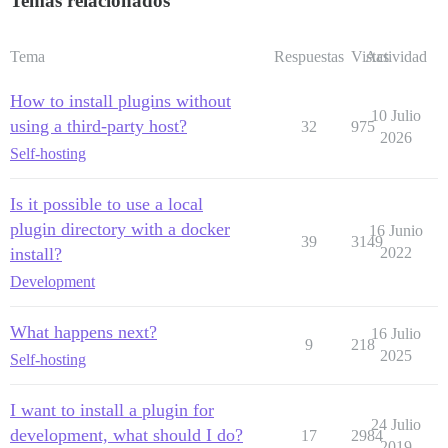
Temas relacionados
Tema
Respuestas
Vistas
Actividad
How to install plugins without
10 Julio
using a third-party host?
32
975
2026
Self-hosting
Is it possible to use a local
plugin directory with a docker
16 Junio
39
3149
install?
2022
Development
What happens next?
16 Julio
9
218
2025
Self-hosting
I want to install a plugin for
24 Julio
development, what should I do?
17
2984
2019