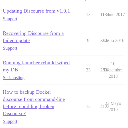
Updating Discourse from v1.0.1
13
1184
6 Junio 2017
Support
Recovering Discourse from a
failed update
9
3423
2 Julio 2016
Support
Running launcher rebuild wiped
10
my DB
23
2524
Diciembre
2018
Self-hosting
How to backup Docker
discourse from command-line
23 Mayo
before rebuilding broken
12
4122
2019
Discourse?
Support