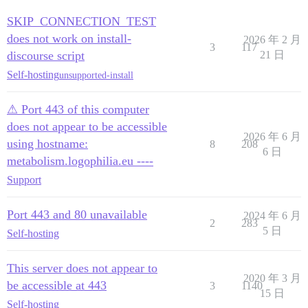
SKIP_CONNECTION_TEST
does not work on install-
2026 年 2 月
3
117
discourse script
21 日
Self-hosting
unsupported-install
⚠ Port 443 of this computer
does not appear to be accessible
2026 年 6 月
using hostname:
8
208
6 日
metabolism.logophilia.eu ----
Support
Port 443 and 80 unavailable
2024 年 6 月
2
283
5 日
Self-hosting
This server does not appear to
2020 年 3 月
be accessible at 443
3
1140
15 日
Self-hosting