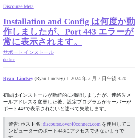
Discourse Meta
Installation and Config は何度か動
作しましたが、Port 443 エラーが
常に表示されます。
サポート
インストール
docker
Ryan_Lindsey
(Ryan Lindsey)
1
2024 年 2 月 7 日午後 9:20
初回はインストールが断続的に機能しましたが、連絡先メ
ールアドレスを変更した後、設定プログラムがサーバーが
ポート443で表示されないと述べて失敗します。
警告: ホスト名:
discourse.over40connect.com
を使用してコ
ンピューターのポート443にアクセスできないようで
す。