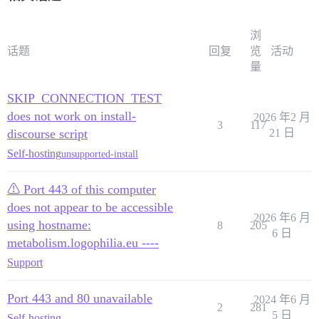
浏
话题
回复
览
活动
量
SKIP_CONNECTION_TEST
does not work on install-
2026 年2 月
3
117
discourse script
21 日
Self-hosting
unsupported-install
⚠ Port 443 of this computer
does not appear to be accessible
2026 年6 月
using hostname:
8
205
6 日
metabolism.logophilia.eu ----
Support
Port 443 and 80 unavailable
2024 年6 月
2
281
5 日
Self-hosting