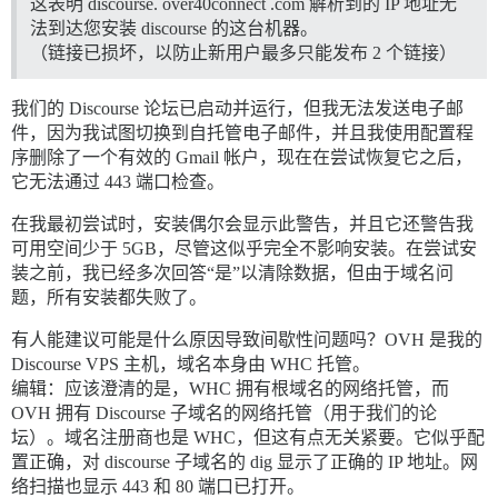
这表明 discourse. over40connect .com 解析到的 IP 地址无
法到达您安装 discourse 的这台机器。
（链接已损坏，以防止新用户最多只能发布 2 个链接）
我们的 Discourse 论坛已启动并运行，但我无法发送电子邮
件，因为我试图切换到自托管电子邮件，并且我使用配置程
序删除了一个有效的 Gmail 帐户，现在在尝试恢复它之后，
它无法通过 443 端口检查。
在我最初尝试时，安装偶尔会显示此警告，并且它还警告我
可用空间少于 5GB，尽管这似乎完全不影响安装。在尝试安
装之前，我已经多次回答“是”以清除数据，但由于域名问
题，所有安装都失败了。
有人能建议可能是什么原因导致间歇性问题吗？OVH 是我的
Discourse VPS 主机，域名本身由 WHC 托管。
编辑：应该澄清的是，WHC 拥有根域名的网络托管，而
OVH 拥有 Discourse 子域名的网络托管（用于我们的论
坛）。域名注册商也是 WHC，但这有点无关紧要。它似乎配
置正确，对 discourse 子域名的 dig 显示了正确的 IP 地址。网
络扫描也显示 443 和 80 端口已打开。