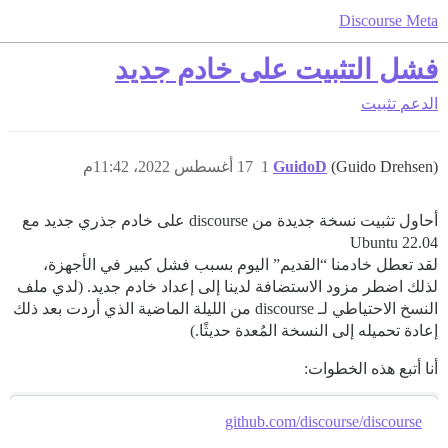
Discourse Meta
فشل التثبيت على خادم جديد
الدعم
تثبيت
(Guido Drehsen)
GuidoD
1
17 أغسطس 2022، 11:42م
أحاول تثبيت نسخة جديدة من discourse على خادم جذري جديد مع
Ubuntu 22.04
لقد تعطل خادمنا “القديم” اليوم بسبب فشل كبير في الأجهزة،
لذلك اضطر مزود الاستضافة لدينا إلى إعداد خادم جديد. (لدي ملف
النسخ الاحتياطي لـ discourse من الليلة الماضية الذي أردت بعد ذلك
إعادة تحميله إلى النسخة المُعدة حديثًا.)
أنا أتبع هذه الخطوات:
github.com/discourse/discourse