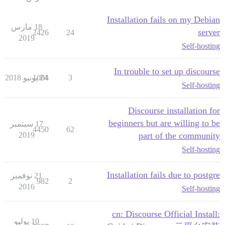
Installation fails on my Debian
18 مارس
server
2426
24
2019
Self-hosting
In trouble to set up discourse
3
24 يونيو 2018
1004
Self-hosting
Discourse installation for
beginners but are willing to be
17 سبتمبر
4450
62
2019
part of the community
Self-hosting
Installation fails due to postgre
21 نوفمبر
982
2
2016
Self-hosting
:cn: Discourse Official Install
10 يوليو