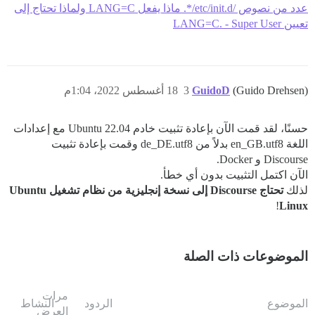
عدد من نصوص /etc/init.d/*. ماذا يفعل LANG=C ولماذا تحتاج إلى
تعيين LANG=C. - Super User
(Guido Drehsen)
GuidoD
3
18 أغسطس 2022، 1:04م
حسنًا، لقد قمت الآن بإعادة تثبيت خادم Ubuntu 22.04 مع إعدادات
اللغة en_GB.utf8 بدلاً من de_DE.utf8 وقمت بإعادة تثبيت
Discourse و Docker.
الآن اكتمل التثبيت بدون أي خطأ.
لذلك
تحتاج Discourse إلى نسخة إنجليزية من نظام تشغيل Ubuntu
!
Linux
الموضوعات ذات الصلة
مرات
الموضوع
الردود
النشاط
العرض