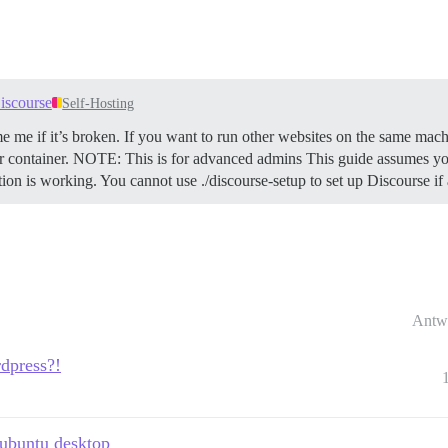
iscourse
Self-Hosting
e me if it’s broken. If you want to run other websites on the same mach
 container.
NOTE: This is for advanced admins This guide assumes you
ation is working. You cannot use ./discourse-setup to set up Discourse i
Antw
dpress?!
 ubuntu desktop