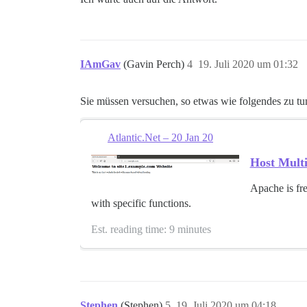
IAmGav
(Gavin Perch)
4
19. Juli 2020 um 01:32
Sie müssen versuchen, so etwas wie folgendes zu tu
Atlantic.Net – 20 Jan 20
Host Multi
Apache is fre
with specific functions.
Est. reading time: 9 minutes
Stephen
(Stephen)
5
19. Juli 2020 um 04:18