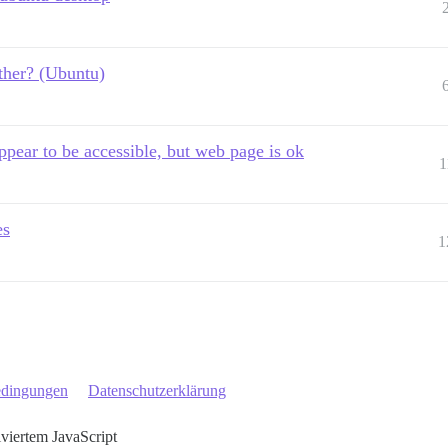
ther? (Ubuntu)
ear to be accessible, but web page is ok
1
es
1
edingungen
Datenschutzerklärung
iviertem JavaScript