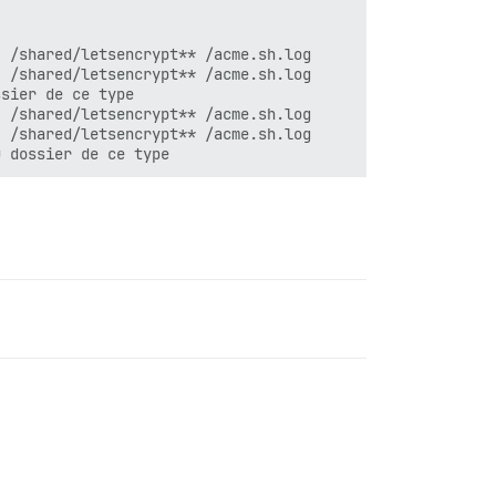
 /shared/letsencrypt** /acme.sh.log

 /shared/letsencrypt** /acme.sh.log

sier de ce type

 /shared/letsencrypt** /acme.sh.log

 /shared/letsencrypt** /acme.sh.log
