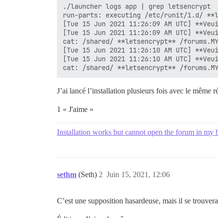
./launcher logs app | grep letsencrypt

run-parts: executing /etc/runit/1.d/ **l
[Tue 15 Jun 2021 11:26:09 AM UTC] **Veui
[Tue 15 Jun 2021 11:26:09 AM UTC] **Veui
cat: /shared/ **letsencrypt** /forums.MY
[Tue 15 Jun 2021 11:26:10 AM UTC] **Veui
[Tue 15 Jun 2021 11:26:10 AM UTC] **Veui
J’ai lancé l’installation plusieurs fois avec le même
1 « J'aime »
Installation works but cannot open the forum in my
sethm
(Seth)
2
Juin 15, 2021, 12:06
C’est une supposition hasardeuse, mais il se trouvera