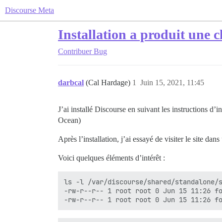
Discourse Meta
Installation a produit une cl
Contribuer
Bug
darbcal
(Cal Hardage)
1
Juin 15, 2021, 11:45
J’ai installé Discourse en suivant les instructions d’i
Ocean)
Après l’installation, j’ai essayé de visiter le site da
Voici quelques éléments d’intérêt :
ls -l /var/discourse/shared/standalone/s
-rw-r--r-- 1 root root 0 Jun 15 11:26 fo