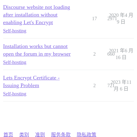
Discourse website not loading
after installation without
2020 年4 月
17
2971
enabling Let's Encrypt
9 日
Self-hosting
Installation works but cannot
2021 年6 月
open the forum in my browser
2
660
16 日
Self-hosting
Lets Encrypt Certificate -
2023 年11
Issuing Problem
2
721
月 6 日
Self-hosting
首页
类别
准则
服务条款
隐私政策