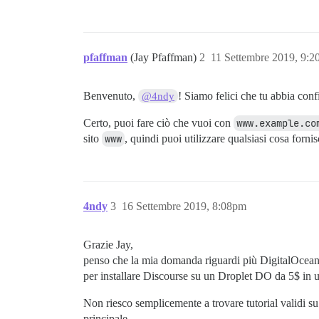
pfaffman
(Jay Pfaffman)
2
11 Settembre 2019, 9:
Benvenuto,
! Siamo felici che tu abbia conf
@4ndy
Certo, puoi fare ciò che vuoi con
www.example.co
sito
www
, quindi puoi utilizzare qualsiasi cosa forni
4ndy
3
16 Settembre 2019, 8:08pm
Grazie Jay,
penso che la mia domanda riguardi più DigitalOcean.
per installare Discourse su un Droplet DO da 5$ in 
Non riesco semplicemente a trovare tutorial validi su
principale.