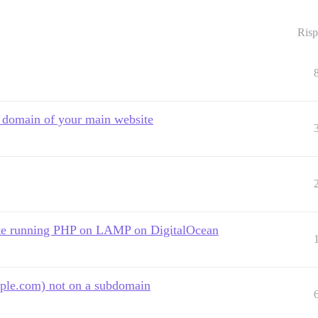
Risp
me domain of your main website
site running PHP on LAMP on DigitalOcean
mple.com) not on a subdomain