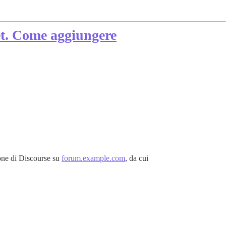
et. Come aggiungere
ione di Discourse su
forum.example.com
, da cui