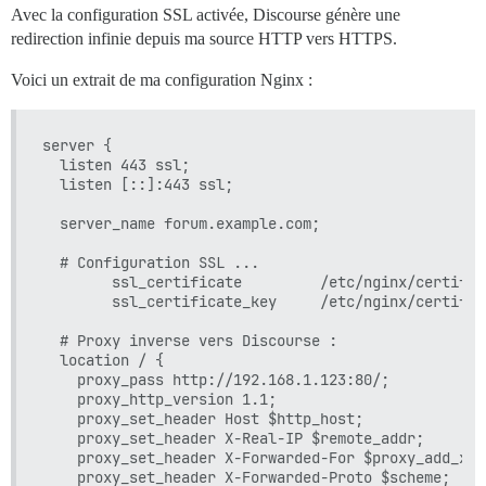
Avec la configuration SSL activée, Discourse génère une
redirection infinie depuis ma source HTTP vers HTTPS.
Voici un extrait de ma configuration Nginx :
server {

  listen 443 ssl;

  listen [::]:443 ssl;

  server_name forum.example.com;

  # Configuration SSL ...

        ssl_certificate         /etc/nginx/certific
        ssl_certificate_key     /etc/nginx/certific
  # Proxy inverse vers Discourse :

  location / {

    proxy_pass http://192.168.1.123:80/;

    proxy_http_version 1.1;

    proxy_set_header Host $http_host;

    proxy_set_header X-Real-IP $remote_addr;

    proxy_set_header X-Forwarded-For $proxy_add_x_f
    proxy_set_header X-Forwarded-Proto $scheme;
