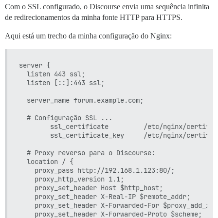
Com o SSL configurado, o Discourse envia uma sequência infinita
de redirecionamentos da minha fonte HTTP para HTTPS.
Aqui está um trecho da minha configuração do Nginx:
server {

  listen 443 ssl;

  listen [::]:443 ssl;

  server_name forum.example.com;

  # Configuração SSL ...

        ssl_certificate         /etc/nginx/certific
        ssl_certificate_key     /etc/nginx/certific
  # Proxy reverso para o Discourse:

  location / {

    proxy_pass http://192.168.1.123:80/;

    proxy_http_version 1.1;

    proxy_set_header Host $http_host;

    proxy_set_header X-Real-IP $remote_addr;

    proxy_set_header X-Forwarded-For $proxy_add_x_f
    proxy_set_header X-Forwarded-Proto $scheme;
