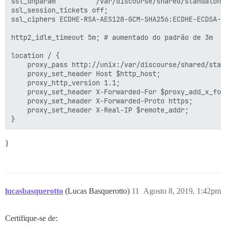
ssl_dhparam          /var/discourse/shared/standalone/
ssl_session_tickets off;

ssl_ciphers ECDHE-RSA-AES128-GCM-SHA256:ECDHE-ECDSA-A
http2_idle_timeout 5m; # aumentado do padrão de 3m

location / {

    proxy_pass http://unix:/var/discourse/shared/stan
    proxy_set_header Host $http_host;

    proxy_http_version 1.1;

    proxy_set_header X-Forwarded-For $proxy_add_x_forw
    proxy_set_header X-Forwarded-Proto https;

    proxy_set_header X-Real-IP $remote_addr;

}
lucasbasquerotto
(Lucas Basquerotto)
11
Agosto 8, 2019, 1:42pm
Certifique-se de: