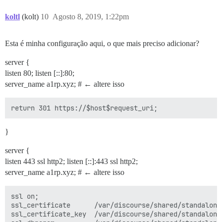
koltl
(kolt)
10
Agosto 8, 2019, 1:22pm
Esta é minha configuração aqui, o que mais preciso adicionar?
server {
listen 80; listen [::]:80;
server_name a1rp.xyz; # ← altere isso
}
server {
listen 443 ssl http2; listen [::]:443 ssl http2;
server_name a1rp.xyz; # ← altere isso
ssl on;

ssl_certificate      /var/discourse/shared/standalone/
ssl_certificate_key  /var/discourse/shared/standalone/