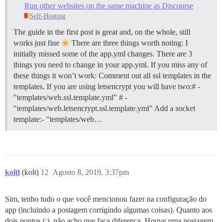
Run other websites on the same machine as Discourse
Self-Hosting
The guide in the first post is great and, on the whole, still
works just fine
There are three things worth noting: I
initially missed some of the app.yml changes. There are 3
things you need to change in your app.yml. If you miss any of
these things it won’t work: Comment out all ssl templates in the
templates. If you are using letsencrypt you will have two:# -
"templates/web.ssl.template.yml" # -
"templates/web.letsencrypt.ssl.template.yml" Add a socket
template:- "templates/web…
koltl
(kolt)
12
Agosto 8, 2019, 3:37pm
Sim, tenho tudo o que você mencionou fazer na configuração do
app (incluindo a postagem corrigindo algumas coisas). Quanto aos
dois pontos (:), não acho que faça diferença. Houve uma postagem