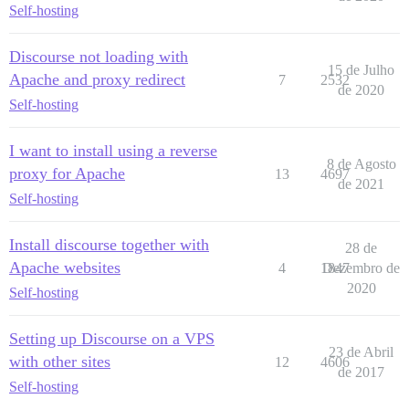
Self-hosting
Discourse not loading with
15 de Julho
Apache and proxy redirect
7
2532
de 2020
Self-hosting
I want to install using a reverse
8 de Agosto
proxy for Apache
13
4697
de 2021
Self-hosting
Install discourse together with
28 de
Apache websites
4
1847
Dezembro de
2020
Self-hosting
Setting up Discourse on a VPS
23 de Abril
with other sites
12
4606
de 2017
Self-hosting