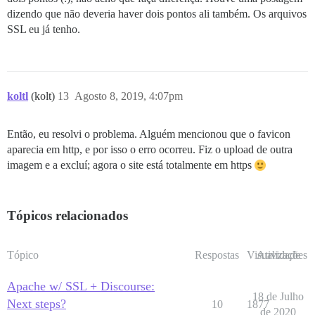
dizendo que não deveria haver dois pontos ali também. Os arquivos
SSL eu já tenho.
koltl
(kolt)
13
Agosto 8, 2019, 4:07pm
Então, eu resolvi o problema. Alguém mencionou que o favicon
aparecia em http, e por isso o erro ocorreu. Fiz o upload de outra
imagem e a excluí; agora o site está totalmente em https
Tópicos relacionados
Tópico
Respostas
Visualizações
Atividade
Apache w/ SSL + Discourse:
18 de Julho
Next steps?
10
1877
de 2020