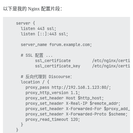
以下是我的 Nginx 配置片段：
    server {

      listen 443 ssl;

      listen [::]:443 ssl;

      server_name forum.example.com;

      # SSL 配置 ...

            ssl_certificate         /etc/nginx/certif
            ssl_certificate_key     /etc/nginx/certif
      # 反向代理到 Discourse：

      location / {

        proxy_pass http://192.168.1.123:80/;

        proxy_http_version 1.1;

        proxy_set_header Host $http_host;

        proxy_set_header X-Real-IP $remote_addr;

        proxy_set_header X-Forwarded-For $proxy_add_x_
        proxy_set_header X-Forwarded-Proto $scheme;

        proxy_read_timeout 120;

      }
