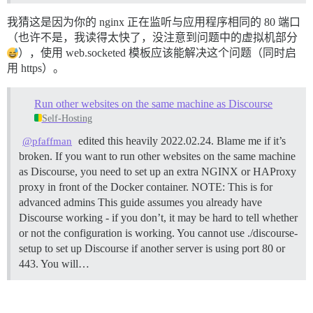
我猜这是因为你的 nginx 正在监听与应用程序相同的 80 端口
（也许不是，我读得太快了，没注意到问题中的虚拟机部分
），使用 web.socketed 模板应该能解决这个问题（同时启
用 https）。
Run other websites on the same machine as Discourse
Self-Hosting
edited this heavily 2022.02.24. Blame me if it’s
@pfaffman
broken. If you want to run other websites on the same machine
as Discourse, you need to set up an extra NGINX or HAProxy
proxy in front of the Docker container.
NOTE: This is for
advanced admins This guide assumes you already have
Discourse working - if you don’t, it may be hard to tell whether
or not the configuration is working. You cannot use ./discourse-
setup to set up Discourse if another server is using port 80 or
443. You will…