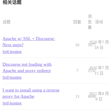
相关话题
浏
话题
回复
览
活动
量
Apache w/ SSL + Discourse:
2020 年7 月
Next steps?
10
1877
18 日
Self-hosting
Discourse not loading with
2020 年7 月
Apache and proxy redirect
7
2532
15 日
Self-hosting
I want to install using a reverse
2021 年8 月
proxy for Apache
13
4698
8 日
Self-hosting