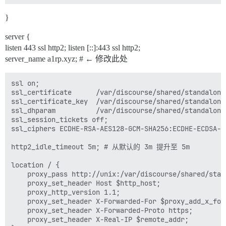
}
server {
listen 443 ssl http2; listen [::]:443 ssl http2;
server_name a1rp.xyz; # ← 修改此处
ssl on;

ssl_certificate      /var/discourse/shared/standalone/
ssl_certificate_key  /var/discourse/shared/standalone/
ssl_dhparam          /var/discourse/shared/standalone/
ssl_session_tickets off;

ssl_ciphers ECDHE-RSA-AES128-GCM-SHA256:ECDHE-ECDSA-A
http2_idle_timeout 5m; # 从默认的 3m 提升至 5m

location / {

    proxy_pass http://unix:/var/discourse/shared/stan
    proxy_set_header Host $http_host;

    proxy_http_version 1.1;

    proxy_set_header X-Forwarded-For $proxy_add_x_forw
    proxy_set_header X-Forwarded-Proto https;

    proxy_set_header X-Real-IP $remote_addr;
