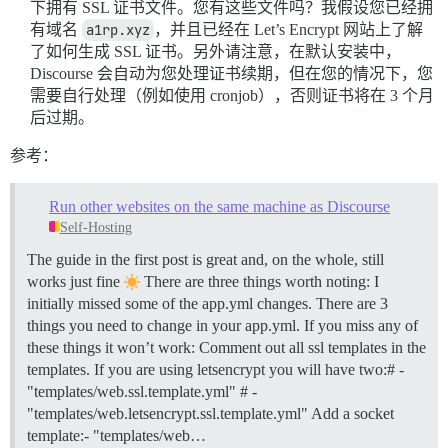
下拥有 SSL 证书文件。您有这些文件吗？我假设您已经拥
有域名
a1rp.xyz
，并且已经在 Let’s Encrypt 网站上了解
了如何生成 SSL 证书。另外请注意，在默认安装中，
Discourse 会自动为您处理证书续期，但在您的情况下，您
需要自行处理（例如使用 cronjob），否则证书将在 3 个月
后过期。
参考：
Run other websites on the same machine as Discourse
Self-Hosting
The guide in the first post is great and, on the whole, still
works just fine
There are three things worth noting: I
initially missed some of the app.yml changes. There are 3
things you need to change in your app.yml. If you miss any of
these things it won’t work: Comment out all ssl templates in the
templates. If you are using letsencrypt you will have two:# -
"templates/web.ssl.template.yml" # -
"templates/web.letsencrypt.ssl.template.yml" Add a socket
template:- "templates/web…