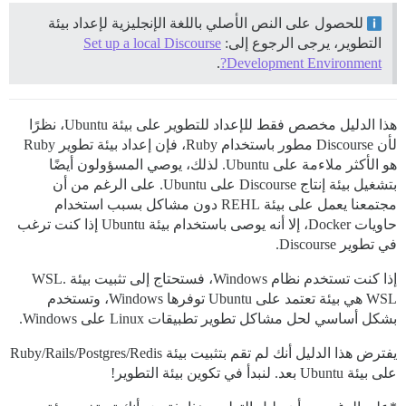
للحصول على النص الأصلي باللغة الإنجليزية لإعداد بيئة
التطوير، يرجى الرجوع إلى:
Set up a local Discourse
.
Development Environment?
هذا الدليل مخصص فقط للإعداد للتطوير على بيئة Ubuntu، نظرًا
لأن Discourse مطور باستخدام Ruby، فإن إعداد بيئة تطوير Ruby
هو الأكثر ملاءمة على Ubuntu. لذلك، يوصي المسؤولون أيضًا
بتشغيل بيئة إنتاج Discourse على Ubuntu. على الرغم من أن
مجتمعنا يعمل على بيئة REHL دون مشاكل بسبب استخدام
حاويات Docker، إلا أنه يوصى باستخدام بيئة Ubuntu إذا كنت ترغب
في تطوير Discourse.
إذا كنت تستخدم نظام Windows، فستحتاج إلى تثبيت بيئة WSL.
WSL هي بيئة تعتمد على Ubuntu توفرها Windows، وتستخدم
بشكل أساسي لحل مشاكل تطوير تطبيقات Linux على Windows.
يفترض هذا الدليل أنك لم تقم بتثبيت بيئة Ruby/Rails/Postgres/Redis
على بيئة Ubuntu بعد. لنبدأ في تكوين بيئة التطوير!