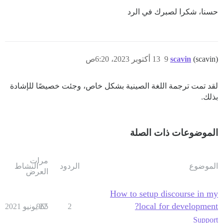
حسنا، شكرا لصبرك في الرد
(scavin)
scavin
9
13 أكتوبر 2023، 6:20ص
لقد تمت ترجمة اللغة الصينية بشكل خاص، وجئت خصيصًا للإشادة
بذلك.
الموضوعات ذات الصلة
مرات
الموضوع
الردود
النشاط
العرض
How to setup discourse in my
local for development?
2
22 يونيو 2021
965
Support