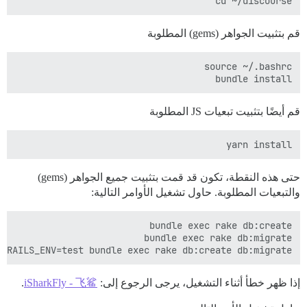
cd ~/discourse

قم بتثبيت الجواهر (gems) المطلوبة
bundle install

قم أيضًا بتثبيت تبعيات JS المطلوبة
yarn install

حتى هذه النقطة، تكون قد قمت بتثبيت جميع الجواهر (gems)
والتبعيات المطلوبة. حاول تشغيل الأوامر التالية:
RAILS_ENV=test bundle exec rake db:create db:migrate

إذا ظهر خطأ أثناء التشغيل، يرجى الرجوع إلى:
iSharkFly - 飞鲨
.