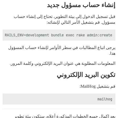
إنشاء حساب مسؤول جديد
قبل تسجيل الدخول إلى بيئة التطوير، تحتاج إلى إنشاء حساب
مسؤول. قم بتشغيل الأمر التالي لإنشائه:
RAILS_ENV=development bundle exec rake admin:create

يرجى اتباع المطالبات في سطر الأوامر لإنشاء حساب المسؤول
هذا.
المعلومات المطلوبة هي عنوان البريد الإلكتروني وكلمة المرور.
تكوين البريد الإلكتروني
قم بتشغيل MailHog:
mailhog

بعد إكمال جميع الخطوات المذكورة أعلاه، ستكون بيئة تطوير