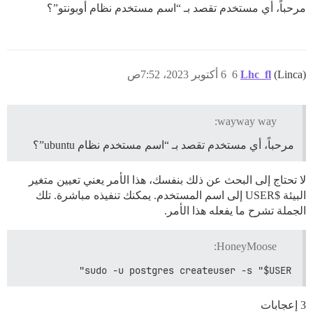
مرحباً، أي مستخدم تقصد بـ “اسم مستخدم نظام أوبونتو”؟
(Linca)
Lhc_fl
6
6 أكتوبر 2023، 7:52ص
wayway way:
مرحباً، أي مستخدم تقصد بـ “اسم مستخدم نظام ubuntu”؟
لا تحتاج إلى البحث عن ذلك بنفسك، هذا الأمر يعني تعيين متغير
البيئة $USER إلى اسم المستخدم. يمكنك تنفيذه مباشرة. تلك
الجملة تشرح ما يفعله هذا الأمر.
HoneyMoose:
sudo -u postgres createuser -s "$USER"
3 إعجابات