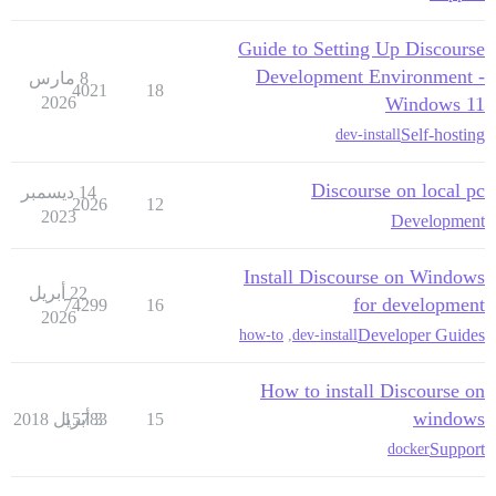
Guide to Setting Up Discourse
Development Environment -
8 مارس
4021
18
2026
Windows 11
Self-hosting
dev-install
Discourse on local pc
14 ديسمبر
2026
12
2023
Development
Install Discourse on Windows
22 أبريل
for development
74299
16
2026
Developer Guides
how-to
,
dev-install
How to install Discourse on
windows
15
3 أبريل 2018
15783
Support
docker