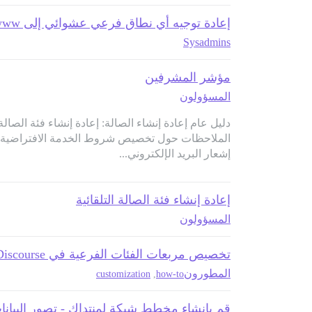
إعادة توجيه أي نطاق فرعي عشوائي إلى www
Sysadmins
مؤشر المشرفين
المسؤولون
دليل عام إعادة إنشاء الصالة: إعادة إنشاء فئة الص
الملاحظات حول تخصيص شروط الخدمة الافتراضية ت
إشعار البريد الإلكتروني...
إعادة إنشاء فئة الصالة التلقائية
المسؤولون
تخصيص مربعات الفئات الفرعية في Discourse
المطورون
customization
,
how-to
قم بإنشاء مخطط شبكة لمنتداك - تصور البيانا