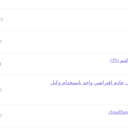
33
3
 (JS)
1
Discours مع WordPress (Docker) على خادم افتراضي واحد باستخدام وكيل
0
0