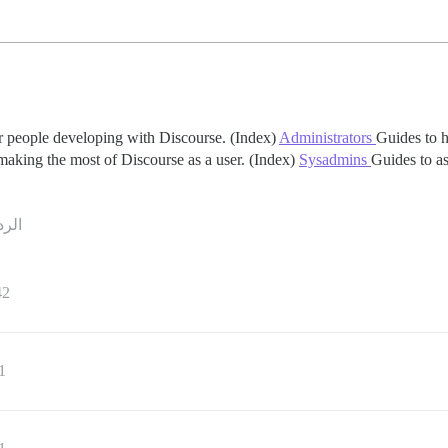
r people developing with Discourse. (Index)
Administrators
Guides to 
making the most of Discourse as a user. (Index)
Sysadmins
Guides to as
الرد
42
1