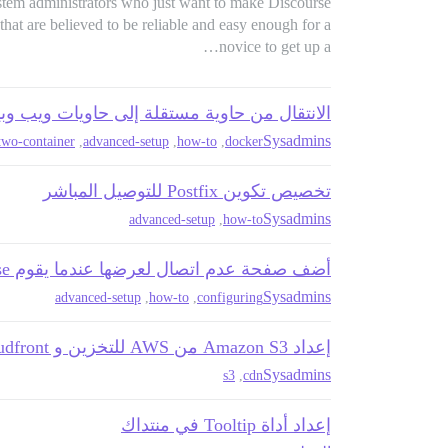
ystem administrators who just want to make Discourse
 that are believed to be reliable and easy enough for a
novice to get up a…
الانتقال من حاوية مستقلة إلى حاويات ويب وب
Sysadmins
two-container
,
advanced-setup
,
how-to
,
docker
تخصيص تكوين Postfix للتوصيل المباشر
Sysadmins
advanced-setup
,
how-to
أضف صفحة عدم اتصال لعرضها عندما يقوم Discourse بإعادة البناء أو بدء التشغيل
Sysadmins
advanced-setup
,
how-to
,
configuring
إعداد Amazon S3 من AWS للتخزين و Cloudfront لشبكات توصيل المحتوى
Sysadmins
s3
,
cdn
إعداد أداة Tooltip في منتداك