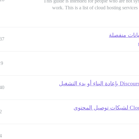
This guide is intended for people who are not s
work. This is a list of cloud hosting services
يانات منفصلة
37
19
40
2
4