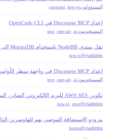
المسؤولون
reporting
,
how-to
إعداد Discourse MCP في OpenCode CLI
المستخدمون
mcp
,
user-api
,
ai
نقل منتدى NodeBB باستخدام MongoDB إلى Discourse
Sysadmins
how-to
إعداد Discourse MCP في واجهة سطر الأوامر لـ OpenAI Codex
المستخدمون
mcp
,
user-api
,
ai
تكوين AWS SES للبريد الإلكتروني الصادر، المرتد، والوارد
Sysadmins
how-to
,
email
مزودو الاستضافة الموصى بهم للهاوسرين الذات
Sysadmins
hosting