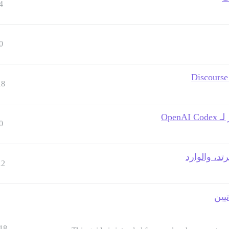
4
0
18
0
12
يين
18