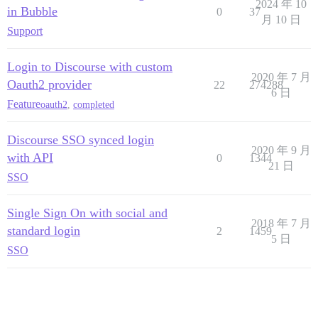
2024 年 10
in Bubble
0
37
月 10 日
Support
Login to Discourse with custom
2020 年 7 月
Oauth2 provider
22
274288
6 日
Feature
oauth2
,
completed
Discourse SSO synced login
2020 年 9 月
with API
0
1344
21 日
SSO
Single Sign On with social and
2018 年 7 月
standard login
2
1459
5 日
SSO