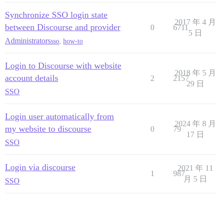
Synchronize SSO login state
2017 年 4 月
between Discourse and provider
0
6711
5 日
Administrators
sso
,
how-to
Login to Discourse with website
2018 年 5 月
account details
2
2157
29 日
SSO
Login user automatically from
2024 年 8 月
my website to discourse
0
79
17 日
SSO
Login via discourse
2021 年 11
1
987
月 5 日
SSO