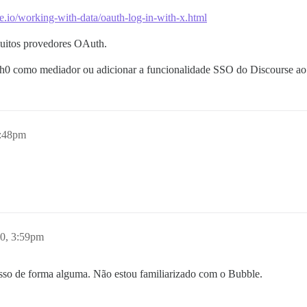
e.io/working-with-data/oauth-log-in-with-x.html
muitos provedores OAuth.
th0 como mediador ou adicionar a funcionalidade SSO do Discourse ao
3:48pm
0, 3:59pm
isso de forma alguma. Não estou familiarizado com o Bubble.