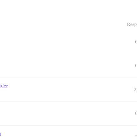
Resp
ider
2
n