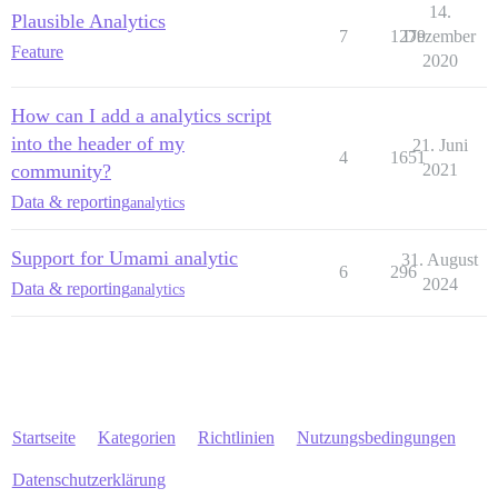
14.
Plausible Analytics
7
1279
Dezember
Feature
2020
How can I add a analytics script
into the header of my
21. Juni
4
1651
community?
2021
Data & reporting
analytics
Support for Umami analytic
31. August
6
296
2024
Data & reporting
analytics
Startseite
Kategorien
Richtlinien
Nutzungsbedingungen
Datenschutzerklärung