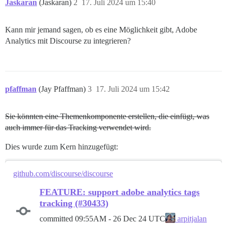
Jaskaran
(Jaskaran)
2
17. Juli 2024 um 15:40
Kann mir jemand sagen, ob es eine Möglichkeit gibt, Adobe
Analytics mit Discourse zu integrieren?
pfaffman
(Jay Pfaffman)
3
17. Juli 2024 um 15:42
Sie könnten eine Themenkomponente erstellen, die einfügt, was
auch immer für das Tracking verwendet wird.
Dies wurde zum Kern hinzugefügt:
github.com/discourse/discourse
FEATURE: support adobe analytics tags
tracking (#30433)
committed
09:55AM - 26 Dec 24 UTC
arpitjalan