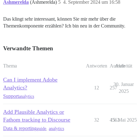
Ashmerelda
(Ashmerelda)
5
4. September 2024 um 16:58
Das klingt sehr interessant, können Sie mir mehr über die
Themenkomponente erzählen? Ich bin neu in der Community.
Verwandte Themen
Thema
Antworten
Aufrufe
Aktivität
Can I implement Adobe
30. Januar
Analytics?
12
257
2025
Support
analytics
Add Plausible Analytics or
Fathom tracking to Discourse
32
4562
15. Mai 2025
Data & reporting
guide
,
analytics