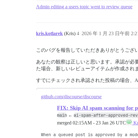
Admin editing a users topic went to review queue
kris.kotlarek
(Kris)
4
2026 年 1 月 23 日午前 2:2
このバグを報告していただきありがとうござ
あなたの観察は正しいと思います。承認が必
た場合、新しいレビューアイテムが作成され
すでにチェックされ承認された投稿の場合、A
github.com/discourse/discourse
FIX: Skip AI spam scanning for 
main
ai-spam-after-approved-rev
←
merged
02:15AM - 23 Jan 26 UTC
Kr
When a queued post is approved by a mod