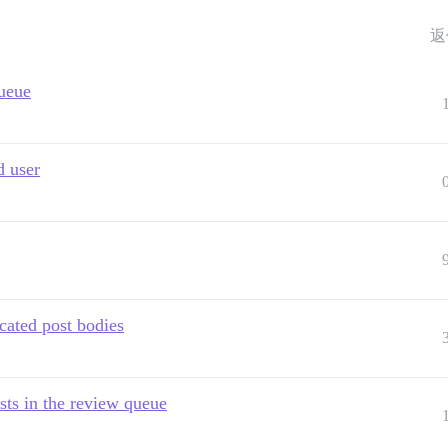
返
queue
d user
cated post bodies
sts in the review queue