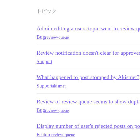
トピック
Admin editing a users topic went to review 
Bug
review-queue
Review notification doesn't clear for approve
Support
What happened to post stomped by Akismet?
Support
akismet
Review of review queue seems to show dupli
Bug
review-queue
Display number of user's rejected posts on po
Feature
review-queue