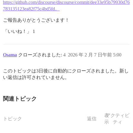
https://github.com/discourse/discourse/commit/dee33e95b79930d76
783135123ea82f75c4bd5fd。
ご報告ありがとうございます！
「いいね！」 1
Osama
クローズされました:
4
2026 年 2 月 7 日午前 5:00
このトピックは3日後に自動的にクローズされました。新し
い返信は許可されていません。
関連トピック
表
アクティビ
トピック
返信
示
ティ