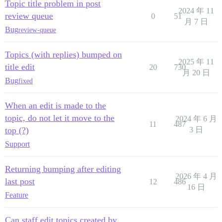
Topic title problem in post
2024 年 11
review queue
0
51
月 7 日
Bug
review-queue
Topics (with replies) bumped on
2025 年 11
title edit
20
730
月 20 日
Bug
fixed
When an edit is made to the
topic, do not let it move to the
2024 年 6 月
11
487
top (?)
3 日
Support
Returning bumping after editing
2026 年 4 月
last post
12
486
16 日
Feature
Can staff edit topics created by