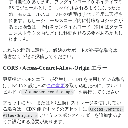
す可能性があります。プラグインコードがネイティブな
ES モジュールとしてコンパイルされるようになったた
め、モジュールスコープ内の処理はすべて即座に実行さ
れます。もしモジュールスコープ内に特殊なロジックが
あった場合は、それをランタイムコード（例えばクラス
コンストラクタ内など）に移動させる必要があるかもし
れません。
これらの問題に遭遇し、解決のサポートが必要な場合は、
遠慮なく下記に投稿してください。
CORS / Access-Control-Allow-Origin エラー
更新後に CORS エラーが発生し、CDN を使用している場合
は、NGINX 設定への
この変更
を取り込むために、フル CLI
ビルド（
./launcher rebuild app
）を実行してください。
アセットに S3（または S3 互換）ストレージを使用してい
る場合は、CDN 側ですべてのアセットに
Access-Control-
Allow-Origin: *
というレスポンスヘッダーを追加するよ
うに設定する必要があります。