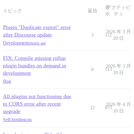
表
アクティビ
トピック
返信
示
ティ
Plugin "Duplicate export" error
2026 年 3 月
after Discourse update
3
112
20 日
Development
plugin-api
FIX: Compile missing rollup
plugin bundles on demand in
2026 年 3 月
6
113
development
20 日
Bug
All plugins not functioning due
to CORS error after recent
2026 年 4 月
22
875
upgrade
10 日
Self-hosting
cdn