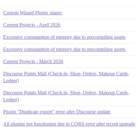
Custom Wizard Plugin :mage:
Current Projects - April 2026
Excessive consumption of memory due to precompiling assets
Excessive consumption of memory due to precompiling assets
Current Projects - March 2026
Discourse Points Mall (Check-in, Shop, Orders, Makeup Cards,
Ledger)
Discourse Points Mall (Check-in, Shop, Orders, Makeup Cards,
Ledger)
Plugin "Duplicate export" error after Discourse update
All plugins not functioning due to CORS error after recent upgrade