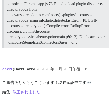
console in Chrome: app.js:73 Failed to load plugin discourse-
directoryopus from
https://resource.dopus.com/assets/js/plugins/discourse-
directoryopus_main-iafcdugp.digested.js Error: [PLUGIN
discourse-directoryopus] Compile error: RollupError:
discourse/plugins/discourse-
directoryopus/virtual:entrypoint:main (60:12): Duplicate export
"discourse$templates$connectors$user__c…
david
(David Taylor)
4
2026 年 3 月 20 日午後 3:19
ご報告ありがとうございます！現在確認中です
編集:
修正されました