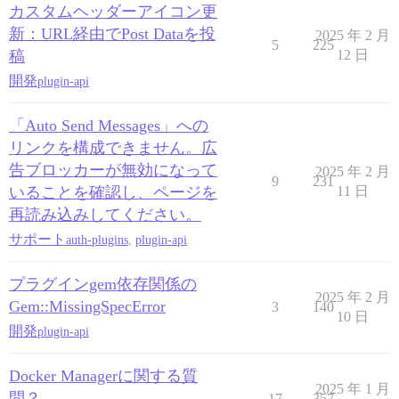
カスタムヘッダーアイコン更
新：URL経由でPost Dataを投
2025 年 2 月
5
225
稿
12 日
開発
plugin-api
「Auto Send Messages」への
リンクを構成できません。広
告ブロッカーが無効になって
2025 年 2 月
9
231
いることを確認し、ページを
11 日
再読み込みしてください。
サポート
auth-plugins
,
plugin-api
プラグインgem依存関係の
2025 年 2 月
Gem::MissingSpecError
3
140
10 日
開発
plugin-api
Docker Managerに関する質
2025 年 1 月
問？
17
357