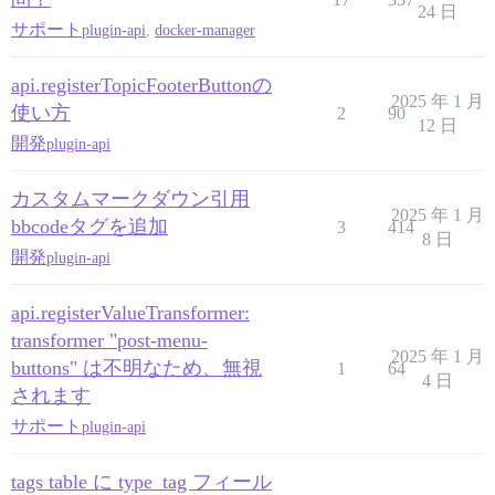
24 日
サポート
plugin-api
,
docker-manager
api.registerTopicFooterButtonの
2025 年 1 月
使い方
2
90
12 日
開発
plugin-api
カスタムマークダウン引用
2025 年 1 月
bbcodeタグを追加
3
414
8 日
開発
plugin-api
api.registerValueTransformer:
transformer "post-menu-
2025 年 1 月
buttons" は不明なため、無視
1
64
4 日
されます
サポート
plugin-api
tags table に type_tag フィール