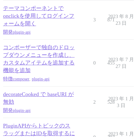
テーマコンポーネントで
onclickを使用してログインフ
2023 年 8 月
3
871
ォームを開く
23 日
開発
plugin-api
コンポーザーで独自のドロッ
プダウンメニューを作成し、
2023 年 7 月
カスタムアイテムを追加する
0
455
27 日
機能を追加
特徴
composer
,
plugin-api
decorateCooked で baseURI が
2023 年 1 月
無効
2
528
3 日
開発
plugin-api
PluginAPIからトピックのス
ラッグまたはIDを取得するに
2023 年 1 月