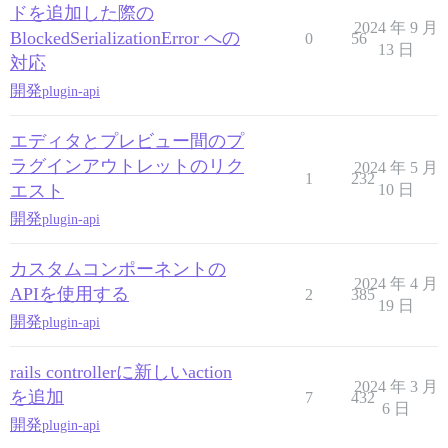
ドを追加した際の
2024 年 9 月
BlockedSerializationError への
0
56
13 日
対応
開発
plugin-api
エディタとプレビュー間のプ
ラグインアウトレットのリク
2024 年 5 月
1
232
エスト
10 日
開発
plugin-api
カスタムコンポーネントの
2024 年 4 月
APIを使用する
2
385
19 日
開発
plugin-api
rails controllerに新しいaction
2024 年 3 月
を追加
7
432
6 日
開発
plugin-api