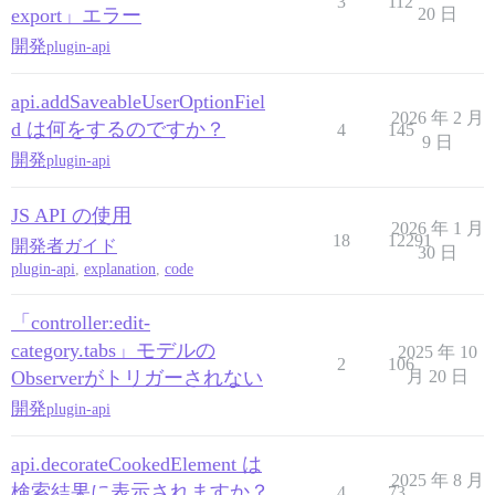
3
112
export」エラー
20 日
開発
plugin-api
api.addSaveableUserOptionFiel
2026 年 2 月
d は何をするのですか？
4
145
9 日
開発
plugin-api
JS API の使用
2026 年 1 月
18
12291
開発者ガイド
30 日
plugin-api
,
explanation
,
code
「controller:edit-
category.tabs」モデルの
2025 年 10
2
106
Observerがトリガーされない
月 20 日
開発
plugin-api
api.decorateCookedElement は
2025 年 8 月
検索結果に表示されますか？
4
73