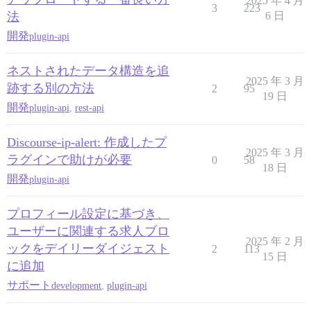
2025 年 4 月
3
223
法
6 日
開発
plugin-api
ネストされたデータ構造を追
2025 年 3 月
跡する別の方法
2
95
19 日
開発
plugin-api
,
rest-api
Discourse-ip-alert: 作成したプ
2025 年 3 月
ラグインで助けが必要
0
58
18 日
開発
plugin-api
プロフィール設定に基づき、
ユーザーに関連する求人ブロ
2025 年 2 月
ックをデイリーダイジェスト
2
113
15 日
に追加
サポート
development
,
plugin-api