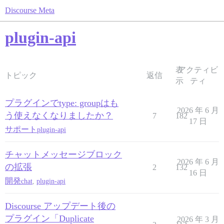
Discourse Meta
plugin-api
表
アクティビ
トピック
返信
示
ティ
プラグインでtype: groupはも
2026 年 6 月
う使えなくなりましたか？
7
182
17 日
サポート
plugin-api
チャットメッセージブロック
2026 年 6 月
の拡張
2
132
16 日
開発
chat
,
plugin-api
Discourse アップデート後の
プラグイン「Duplicate
2026 年 3 月