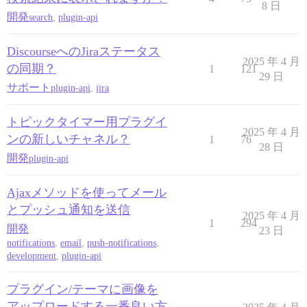
8 日
開発
search
,
plugin-api
DiscourseへのJiraステータス
2025 年 4 月
の同期？
1
121
29 日
サポート
plugin-api
,
jira
トピックタイマー用プラグイ
2025 年 4 月
ンの新しいチャネル？
1
76
28 日
開発
plugin-api
Ajaxメソッドを使ってメール
とプッシュ通知を送信
2025 年 4 月
1
294
開発
23 日
notifications
,
email
,
push-notifications
,
development
,
plugin-api
プラグイン/テーマに画像を
アップロードする一番良い方