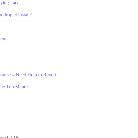
tying_face:
 droplet install?
menu
ourse – Need Help to Revert
 the Top Menu?
 um 07:18