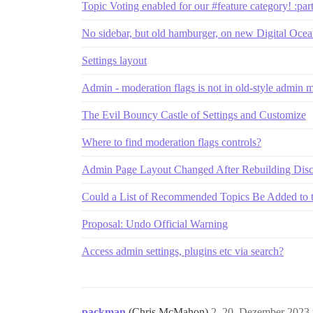
Topic Voting enabled for our #feature category! :par
No sidebar, but old hamburger, on new Digital Ocean
Settings layout
Admin - moderation flags is not in old-style admin 
The Evil Bouncy Castle of Settings and Customize
Where to find moderation flags controls?
Admin Page Layout Changed After Rebuilding Disc
Could a List of Recommended Topics Be Added to
Proposal: Undo Official Warning
Access admin settings, plugins etc via search?
packman
(Chris McMahon)
2
20. Dezember 2023