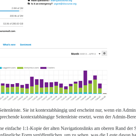
-Seitenleiste. Sie ist kontextabhängig und erscheint nur, wenn ein Admi
tsprechende kontextabhängige Seitenleiste ersetzt, wenn der Admin-Bere
 eine einfache 1:1-Kopie der alten Navigationslinks am oberen Rand der S
anfängliche Form veröffentlichen, um zu sehen, was die Leute davon ha