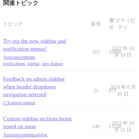
関連トピック
表
アクティビ
トピック
返信
示
ティ
Try out the new sidebar and
notification menus!
2022 年 10
203
22800
月 19 日
Announcements
notifications
,
sidebar
,
new-feature
Feedback on admin sidebar
when header dropdown
2024 年 6 月
21
875
navigation selected
20 日
UX
admin-sidebar
Custom sidebar sections being
2023 年 10
tested on meta
149
13330
月 21 日
Announcements
sidebar