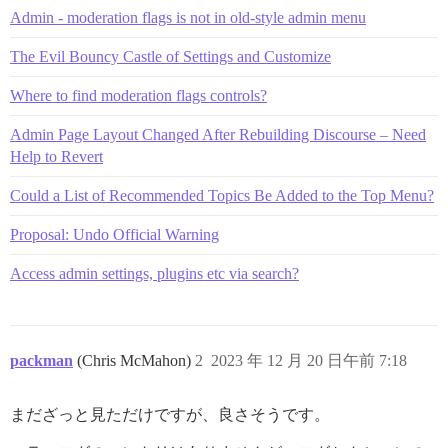
Admin - moderation flags is not in old-style admin menu
The Evil Bouncy Castle of Settings and Customize
Where to find moderation flags controls?
Admin Page Layout Changed After Rebuilding Discourse – Need
Help to Revert
Could a List of Recommended Topics Be Added to the Top Menu?
Proposal: Undo Official Warning
Access admin settings, plugins etc via search?
packman
(Chris McMahon)
2
2023 年 12 月 20 日午前 7:18
まだざっと見ただけですが、良さそうです。